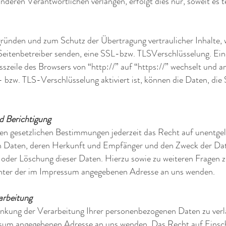
deren Verantwortlichen verlangen, erfolgt dies nur, soweit es t
gründen und zum Schutz der Übertragung vertraulicher Inhalte, 
 Seitenbetreiber senden, eine SSL-bzw. TLSVerschlüsselung. Ei
sszeile des Browsers von “http://” auf “https://” wechselt und
 bzw. TLS-Verschlüsselung aktiviert ist, können die Daten, die 
d Berichtigung
n gesetzlichen Bestimmungen jederzeit das Recht auf unentgelt
 Daten, deren Herkunft und Empfänger und den Zweck der Date
g oder Löschung dieser Daten. Hierzu sowie zu weiteren Frage
 unter der im Impressum angegebenen Adresse an uns wenden.
arbeitung
änkung der Verarbeitung Ihrer personenbezogenen Daten zu ver
ressum angegebenen Adresse an uns wenden. Das Recht auf Eins