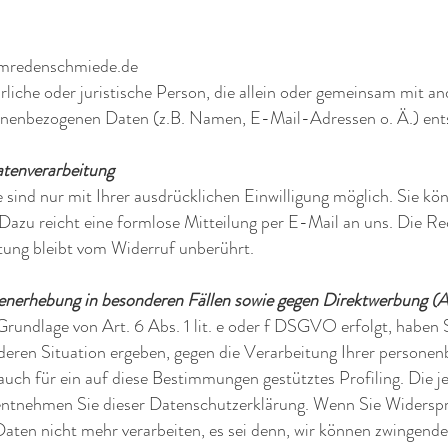
mredenschmiede.de
türliche oder juristische Person, die allein oder gemeinsam mit 
sonenbezogenen Daten (z.B. Namen, E-Mail-Adressen o. Ä.) ent
atenverarbeitung
sind nur mit Ihrer ausdrücklichen Einwilligung möglich. Sie könn
. Dazu reicht eine formlose Mitteilung per E-Mail an uns. Die R
tung bleibt vom Widerruf unberührt.
enerhebung in besonderen Fällen sowie gegen Direktwerbung 
undlage von Art. 6 Abs. 1 lit. e oder f DSGVO erfolgt, haben S
nderen Situation ergeben, gegen die Verarbeitung Ihrer person
 auch für ein auf diese Bestimmungen gestütztes Profiling. Die j
entnehmen Sie dieser Datenschutzerklärung. Wenn Sie Widerspru
ten nicht mehr verarbeiten, es sei denn, wir können zwingend