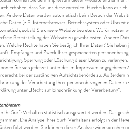
tdaten können Sie dem Impressum dieser Website entnehmen. W
ch erhoben, dass Sie uns diese mitteilen. Hierbei kann es sich
eben. Andere Daten werden automatisch beim Besuch der Websi
ische Daten (z.B. Internetbrowser, Betriebssystem oder Uhrzeit 
tomatisch, sobald Sie unsere Website betreten. Wofür nutzen wi
rfreie Bereitstellung der Website zu gewährleisten. Andere Dat
n. Welche Rechte haben Sie bezüglich Ihrer Daten? Sie haben j
unft, Empfänger und Zweck Ihrer gespeicherten personenbezoge
richtigung, Sperrung oder Löschung dieser Daten zu verlangen.
nnen Sie sich jederzeit unter der im Impressum angegebenen 
rderecht bei der zuständigen Aufsichtsbehörde zu. Außerdem h
ränkung der Verarbeitung Ihrer personenbezogenen Daten zu ve
klärung unter „Recht auf Einschränkung der Verarbeitung“.
tanbietern
 Ihr Surf-Verhalten statistisch ausgewertet werden. Das gesch
rammen. Die Analyse Ihres Surf-Verhaltens erfolgt in der Reg
ückverfolgt werden. Sie können dieser Analyse widersprechen od